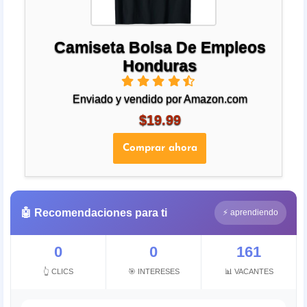
Camiseta Bolsa De Empleos
Honduras
Enviado y vendido por Amazon.com
$19.99
Comprar ahora
🤖 Recomendaciones para ti
⚡ aprendiendo
0
0
161
👆 CLICS
🎯 INTERESES
📊 VACANTES