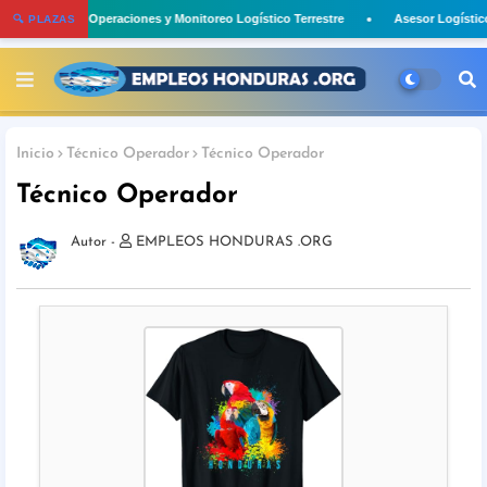
Asistente de Operaciones y Monitoreo Logístico Terrestre
Asesor Logístico
🔍 PLAZAS
Inicio
Técnico Operador
Técnico Operador
Técnico Operador
EMPLEOS HONDURAS .ORG