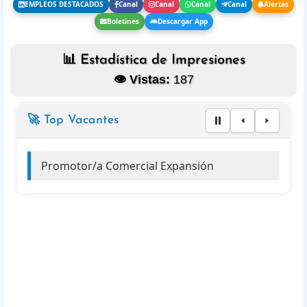
EMPLEOS DESTACADOS
Canal
Canal
Canal
Canal
Alertas
Boletines
Descargar App
📊 Estadística de Impresiones
👁️ Vistas:
187
🚀 Top Vacantes
Promotor/a Comercial Expansión