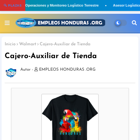
Asistente de Operaciones y Monitoreo Logístico Terrestre
Asesor Logístico
🔍 PLAZAS
Inicio
Walmart
Cajero-Auxiliar de Tienda
Cajero-Auxiliar de Tienda
EMPLEOS HONDURAS .ORG