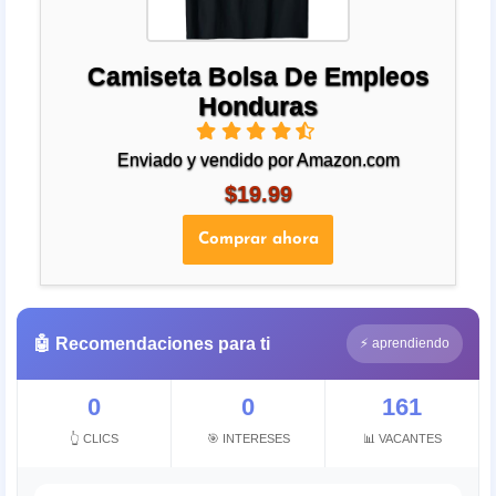
Camiseta Bolsa De Empleos
Honduras
Enviado y vendido por Amazon.com
$19.99
Comprar ahora
🤖 Recomendaciones para ti
⚡ aprendiendo
0
0
161
👆 CLICS
🎯 INTERESES
📊 VACANTES