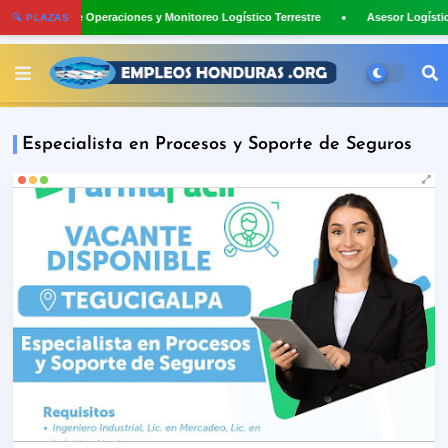
Asistente de Operaciones y Monitoreo Logístico Terrestre
Asesor Logísti
🔍 PLAZAS
Especialista en Procesos y Soporte de Seguros