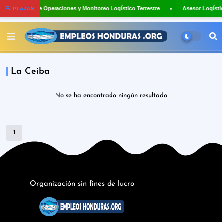
Asistente de Operaciones y Monitoreo Logístico Terrestre
Asesor Logísti
🔍 PLAZAS
La Ceiba
No se ha encontrado ningún resultado
1
Organización sin fines de lucro